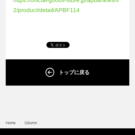
https://official-goods-store.jp/apbankfes/v
2/product/detail/APBF114
トップに戻る
Home
Column